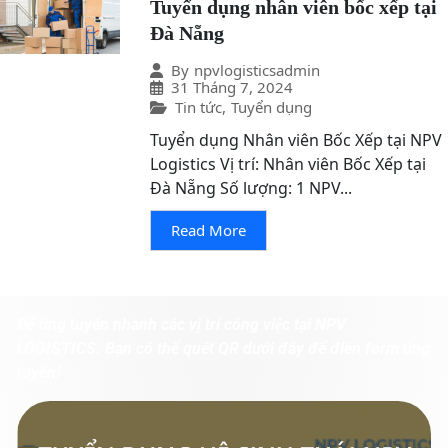
Tuyển dụng nhân viên bốc xếp tại
Đà Nẵng
By
npvlogisticsadmin
31 Tháng 7, 2024
Tin tức
,
Tuyển dụng
Tuyển dụng Nhân viên Bốc Xếp tại NPV
Logistics Vị trí: Nhân viên Bốc Xếp tại
Đà Nẵng Số lượng: 1 NPV...
Read More
Để ứng tuyển nhanh các vị trí công việc tại NPV
LOGISTICS. Bạn có thể quét QR dưới đây để điền form ứng
tuyển!