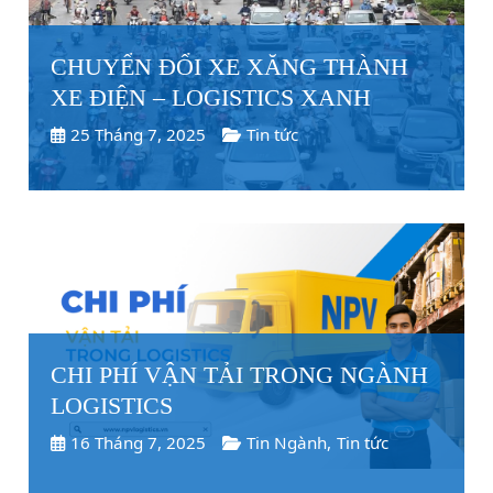
CHUYỂN ĐỔI XE XĂNG THÀNH
XE ĐIỆN – LOGISTICS XANH
25 Tháng 7, 2025
Tin tức
CHI PHÍ VẬN TẢI TRONG NGÀNH
LOGISTICS
16 Tháng 7, 2025
Tin Ngành
,
Tin tức