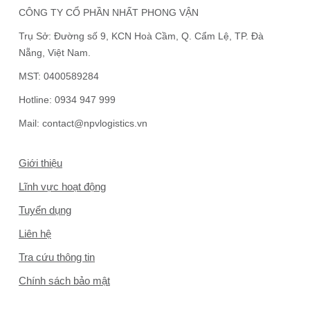
CÔNG TY CỔ PHẦN NHẤT PHONG VẬN
Trụ Sở:
Đường số 9, KCN Hoà Cầm, Q. Cẩm Lệ, TP. Đà
Nẵng, Việt Nam.
MST:
0400589284
Hotline:
0934 947 999
Mail:
contact@npvlogistics.vn
Giới thiệu
Lĩnh vực hoạt động
Tuyển dụng
Liên hệ
Tra cứu thông tin
Chính sách bảo mật