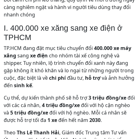
càng nghiêm ngặt và hành vi người tiêu dùng thay đổi
nhanh chóng
I. 400.000 xe xăng sang xe điện ở
TPHCM
TP.HCM đang đặt mục tiêu chuyển đổi
40
0.000 xe máy
xăng
sang
xe điện
cho nhóm tài xế công nghệ và
shipper. Tuy nhiên, lộ trình chuyển đổi xanh này đang
gặp không ít khó khăn và lo ngại từ những người trong
cuộc, đặc biệt là về
chi phí
đầu tư,
hỗ trợ
và ảnh hưởng
đến
sinh kế
.
Cụ thể, dự kiến thành phố sẽ hỗ trợ
3 triệu đồng/xe
đối
với các cá nhân,
4 triệu đồng/xe
đối với hộ cận nghèo
và
5 triệu đồng/xe
đối với hộ nghèo. Mỗi cá nhân sẽ
được hỗ trợ tối đa
1 xe
đến hết năm
2030
.
Theo
Ths Lê Thanh Hải
, Giám đốc Trung tâm Tư vấn