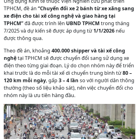
Ứng dụng Kinh tế thuộc Viện Nghiên cứu phát triển
TPHCM, đề án
“Chuyển đổi xe 2 bánh từ xe xăng sang
xe điện cho tài xế công nghệ và giao hàng tại
TPHCM”
đã được trình lên
UBND TPHCM
trong tháng
7/2025 và dự kiến sẽ được áp dụng từ
1/1/2026
nếu
được thông qua.
Theo đề án, khoảng
400.000 shipper và tài xế công
nghệ
tại TPHCM sẽ được chuyển đổi sang sử dụng xe
điện theo từng giai đoạn. Lý do chọn nhóm này để triển
khai trước là do mỗi tài xế di chuyển trung bình từ
80 –
120 km mỗi ngày
, gấp
3 – 4 lần
so với người dân thông
thường (theo số liệu khảo sát), nên việc chuyển đổi cho
nhóm này là ưu tiên hàng đầu.