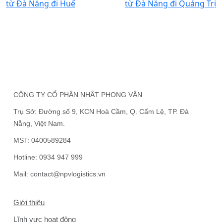
từ Đà Nẵng đi Huế
từ Đà Nẵng đi Quảng Trị
CÔNG TY CỔ PHẦN NHẤT PHONG VẬN
Trụ Sở:
Đường số 9, KCN Hoà Cầm, Q. Cẩm Lệ, TP. Đà
Nẵng, Việt Nam.
MST:
0400589284
Hotline:
0934 947 999
Mail:
contact@npvlogistics.vn
Giới thiệu
Lĩnh vực hoạt động